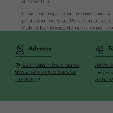
démontrer.
Pour une impression numérique rap
professionnelle au Port, contactez 
Pub et bénéficiez de notre expérien
Adresse
T
99 Chemin Trois Mares,
09 74 5
97432 BOIS D'OLIVES ST
PIERRE
02 62 5