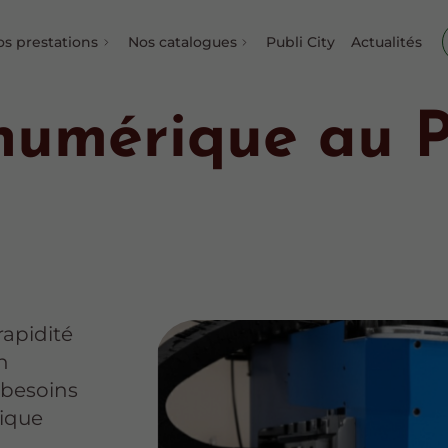
os prestations
Nos catalogues
Publi City
Actualités
numérique au P
rapidité
n
 besoins
rique