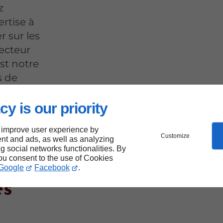
z
rtise à
r sur les
secteur
est notre
s de
rges.
cy is our priority
 improve user experience by
Customize
nt and ads, as well as analyzing
ng social networks functionalities. By
et
you consent to the use of Cookies
Google
Facebook
.
és