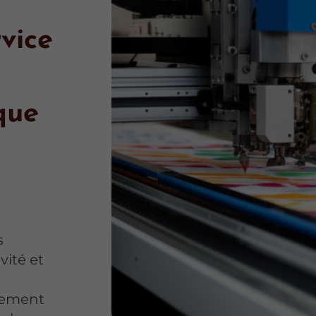
vice
que
s
vité et
lement