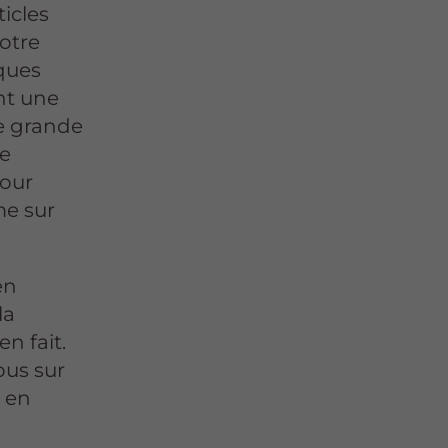
ticles
otre
iques
nt une
ne grande
de
pour
me sur
en
la
en fait.
ous sur
e en