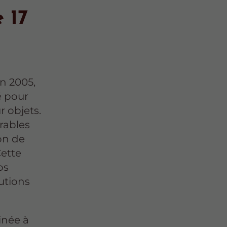
 17
n 2005,
é pour
r objets.
rables
ion de
Cette
os
utions
.
tinée à