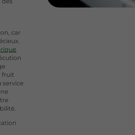
 des
son, car
écieux.
rique
xécution
ge
fruit
u service
une
tre
ilité.
cation
n