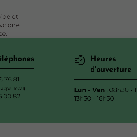
ide et
Cyclone
ce.
éléphones
Heures
d'ouverture
6 76 81
Lun - Ven
: 08h30 - 
5 00 82
13h30 - 16h30